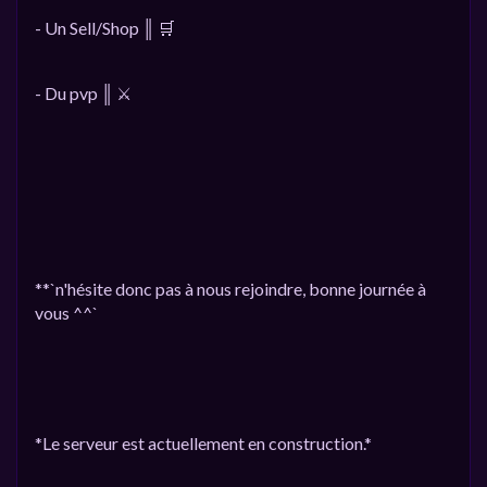
- Un Sell/Shop ║ 🛒
- Du pvp ║ ⚔️
**`n'hésite donc pas à nous rejoindre, bonne journée à
vous ^^`
*Le serveur est actuellement en construction.*