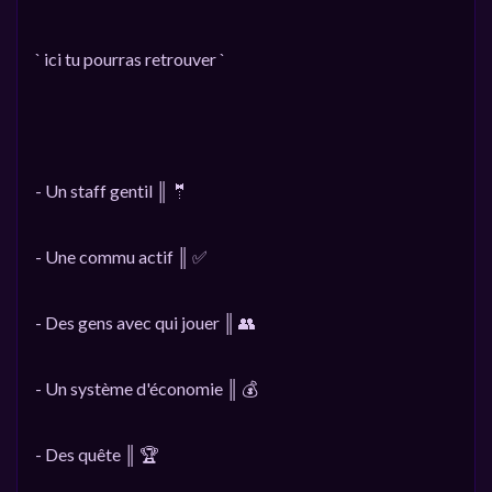
` ici tu pourras retrouver `
- Un staff gentil ║ 🤵
- Une commu actif ║ ✅
- Des gens avec qui jouer ║ 👥
- Un système d'économie ║ 💰
- Des quête ║ 🏆